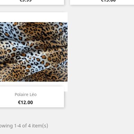
Quick view

Polaire Léo
Price
€12.00
wing 1-4 of 4 item(s)