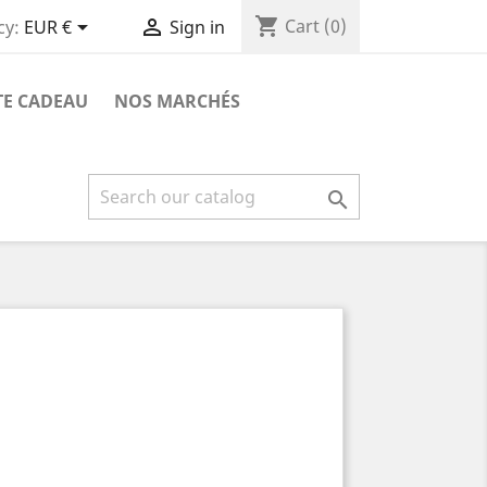
shopping_cart


Cart
(0)
cy:
EUR €
Sign in
TE CADEAU
NOS MARCHÉS
