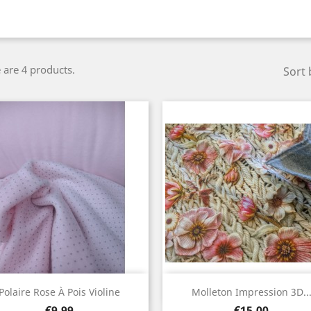
 are 4 products.
Sort 
Quick view
Quick view


Polaire Rose À Pois Violine
Molleton Impression 3D..
Price
Price
€9.99
€15.00