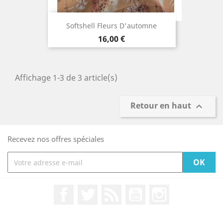
Softshell Fleurs D'automne
Prix
16,00 €
Affichage 1-3 de 3 article(s)
Retour en haut

Recevez nos offres spéciales
Facebook
Twitter
Rss
YouTube
Instagram