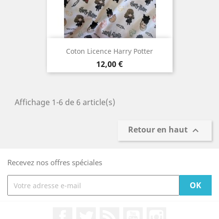
Coton Licence Harry Potter
Prix
12,00 €
Affichage 1-6 de 6 article(s)
Retour en haut

Recevez nos offres spéciales
Facebook
Twitter
Rss
YouTube
Instagram