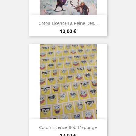
Coton Licence La Reine Des...
Prix
12,00 €
Coton Licence Bob L'eponge
Prix
12,00 €