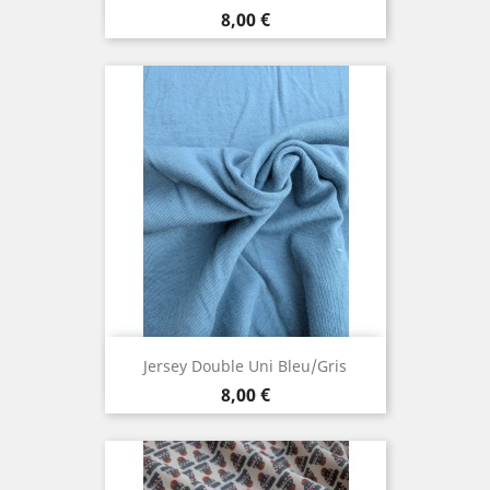
Prix
8,00 €
Jersey Double Uni Bleu/gris
Prix
8,00 €